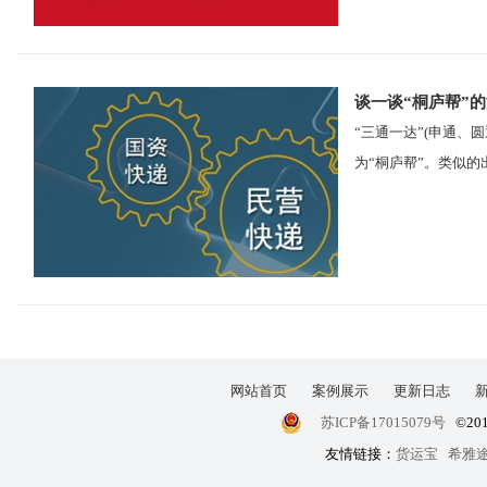
谈一谈“桐庐帮”
“三通一达”(申通
为“桐庐帮”。类似
网站首页
案例展示
更新日志
苏ICP备17015079号
©20
友情链接：
货运宝
希雅途