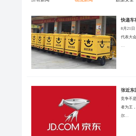
快递车
8月21
代表大
…
张近东
竞争不
者为王，
尔…