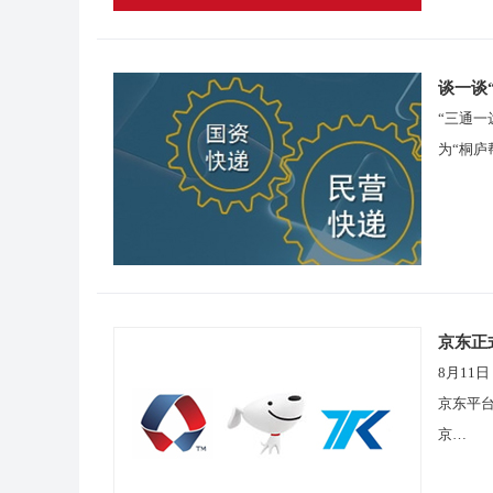
谈一谈
“三通
为“桐
京东正
8月11
京东平台
京…