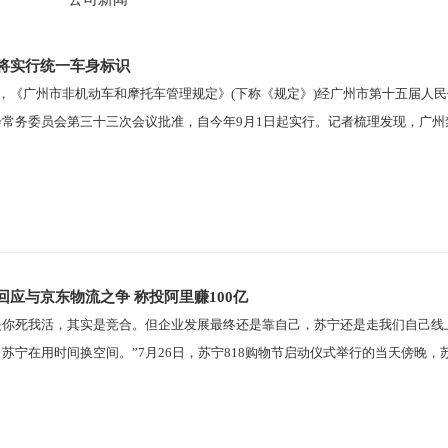
将实行统一车身标识
日，《广州市非机动车和摩托车管理规定》(下称《规定》)经广州市第十五届
会常务委员会第三十三次会议批准，自今年9月1日起实行。记者梳理发现，广
回应与京东物流之争 称投阿里赚100亿
是你死我活，其实是竞合。但企业发展最终还是靠自己，苏宁还是走我们自己线
苏宁在用时间换空间。”7月26日，苏宁818购物节启动仪式举行的当天傍晚