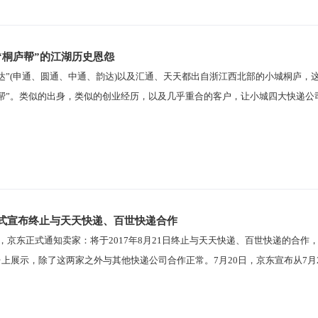
“桐庐帮”的江湖历史恩怨
一达”(申通、圆通、中通、韵达)以及汇通、天天都出自浙江西北部的小城桐庐
庐帮”。类似的出身，类似的创业经历，以及几乎重合的客户，让小城四大快递
式宣布终止与天天快递、百世快递合作
日，京东正式通知卖家：将于2017年8月21日终止与天天快递、百世快递的合
上展示，除了这两家之外与其他快递公司合作正常。7月20日，京东宣布从7